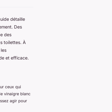
ide détaille
dement. Des
ie des
toilettes. À
 les
de et efficace.
ur ceux qui
e vinaigre blanc
issez agir pour