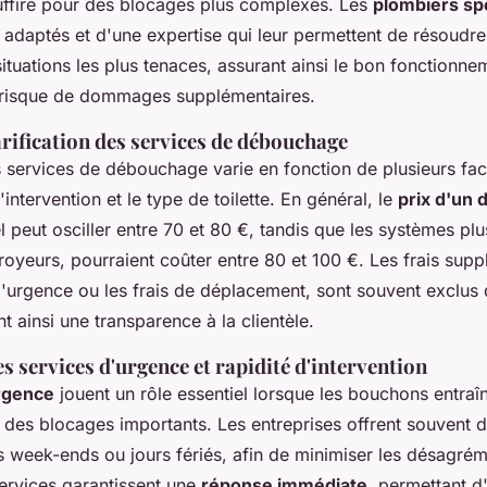
uffire pour des blocages plus complexes. Les
plombiers sp
s adaptés et d'une expertise qui leur permettent de résoudr
situations les plus tenaces, assurant ainsi le bon fonctionn
s risque de dommages supplémentaires.
tarification des services de débouchage
es services de débouchage varie en fonction de plusieurs f
'intervention et le type de toilette. En général, le
prix d'un
 peut osciller entre 70 et 80 €, tandis que les systèmes plu
royeurs, pourraient coûter entre 80 et 100 €. Les frais supp
d'urgence ou les frais de déplacement, sont souvent exclus
nt ainsi une transparence à la clientèle.
s services d'urgence et rapidité d'intervention
rgence
jouent un rôle essentiel lorsque les bouchons entraî
es blocages importants. Les entreprises offrent souvent d
 week-ends ou jours fériés, afin de minimiser les désagrém
services garantissent une
réponse immédiate
, permettant d'