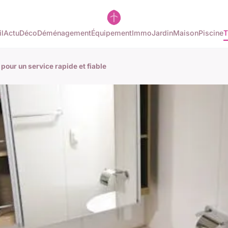
l
Actu
Déco
Déménagement
Équipement
Immo
Jardin
Maison
Piscine
T
our un service rapide et fiable