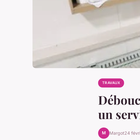
TRAVAUX
Débouch
un serv
M
Margot
24 févr