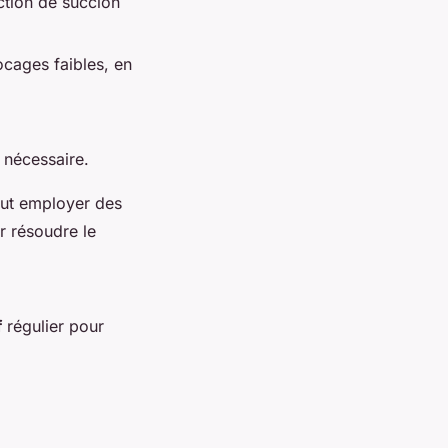
tion de succion
cages faibles, en
 nécessaire.
eut employer des
r résoudre le
f
régulier pour