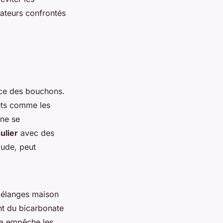
isateurs confrontés
nce des bouchons.
jets comme les
 ne se
ulier
avec des
oude, peut
 mélanges maison
nt du bicarbonate
la empêche les