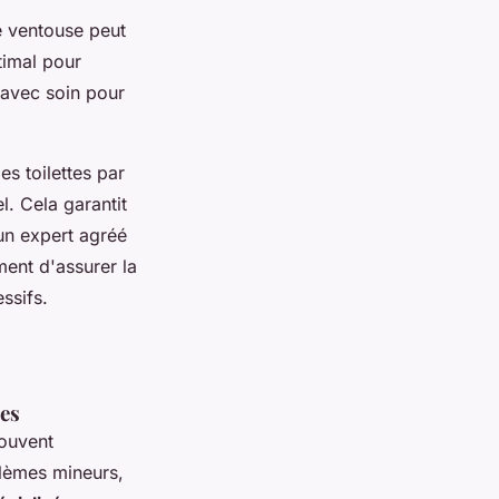
ne ventouse peut
timal pour
s avec soin pour
es toilettes par
. Cela garantit
'un expert agréé
ment d'assurer la
ssifs.
res
souvent
blèmes mineurs,