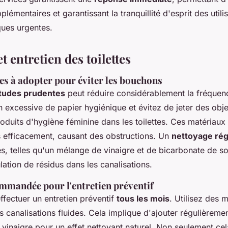
lémentaires et garantissant la tranquillité d'esprit des util
ques urgentes.
t entretien des toilettes
s à adopter pour éviter les bouchons
tudes prudentes
peut réduire considérablement la fréque
ion excessive de papier hygiénique et évitez de jeter des ob
roduits d'hygiène féminine dans les toilettes. Ces matériaux
efficacement, causant des obstructions. Un
nettoyage rég
les, telles qu'un mélange de vinaigre et de bicarbonate de s
lation de résidus dans les canalisations.
mmandée pour l'entretien préventif
'effectuer un entretien préventif
tous les mois
. Utilisez des
s canalisations fluides. Cela implique d'ajouter régulièreme
 vinaigre pour un effet nettoyant naturel. Non seulement ce