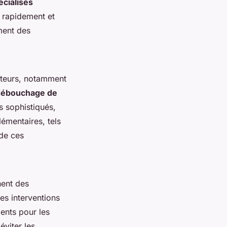
écialisés
e rapidement et
ement des
acteurs, notamment
 débouchage de
s sophistiqués,
lémentaires, tels
 de ces
nent des
es interventions
ents pour les
éviter les