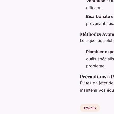
Ventouse
: Un
efficace.
Bicarbonate e
prévenant l'us
Méthodes Avan
Lorsque les solut
Plombier expe
outils spécial
problème.
Précautions à 
Évitez de jeter d
maintenir vos éq
Travaux