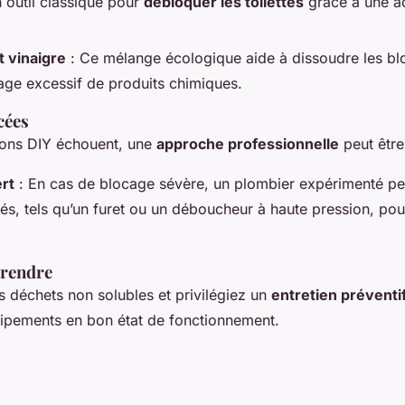
 outil classique pour
débloquer les toilettes
grâce à une ac
t vinaigre
: Ce mélange écologique aide à dissoudre les blo
age excessif de produits chimiques.
cées
ions DIY échouent, une
approche professionnelle
peut être
rt
: En cas de blocage sévère, un plombier expérimenté p
isés, tels qu’un furet ou un déboucheur à haute pression, pou
Prendre
es déchets non solubles et privilégiez un
entretien préventi
uipements en bon état de fonctionnement.