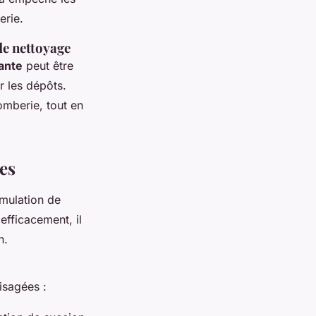
erie.
de nettoyage
lante
peut être
r les dépôts.
omberie, tout en
es
umulation de
efficacement, il
n.
isagées :