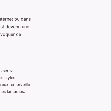
internet ou dans
est devenu une
évoquer ce
s serez
es styles
reux, émerveillé
les lanternes.