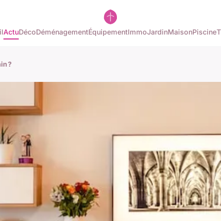
l
Actu
Déco
Déménagement
Équipement
Immo
Jardin
Maison
Piscine
T
in ?