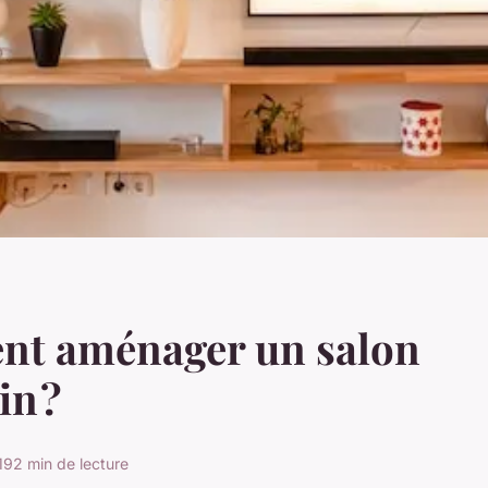
t aménager un salon
n ?
19
2 min de lecture