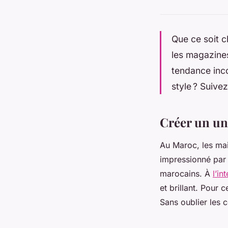
Que ce soit c
les magazines
tendance inc
style ? Suive
Créer un uni
Au Maroc, les mai
impressionné par s
marocains. À
l’in
et brillant. Pour 
Sans oublier les c